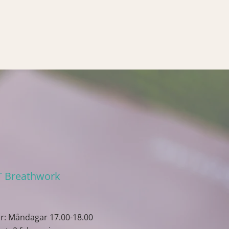
 Breathwork
r: Måndagar 17.00-18.00