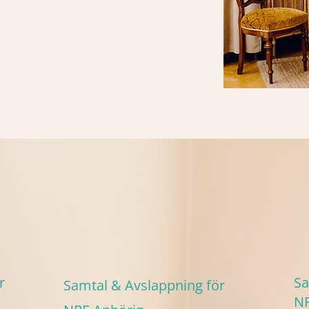
r
Sa
Samtal &
Avslappning för
NP