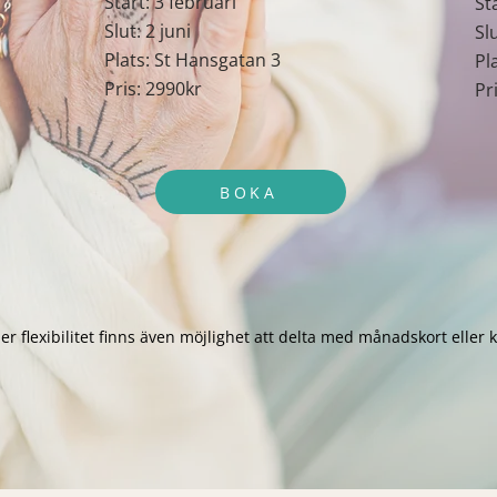
Start: 3 februari
St
Slut: 2 juni
Slu
Plats: St Hansgatan 3
Pl
Pris: 2990kr
Pr
BOKA
r flexibilitet finns även möjlighet att delta med månadskort eller k