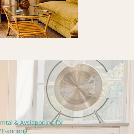
mtal & Avslappning för
F-anhörig