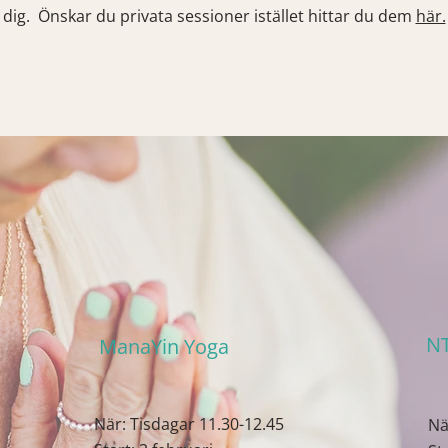
dig. Önskar du privata sessioner istället hittar du dem
här.
NT
ManaYin Yoga
När: Tisdagar 11.30-12.45
Nä