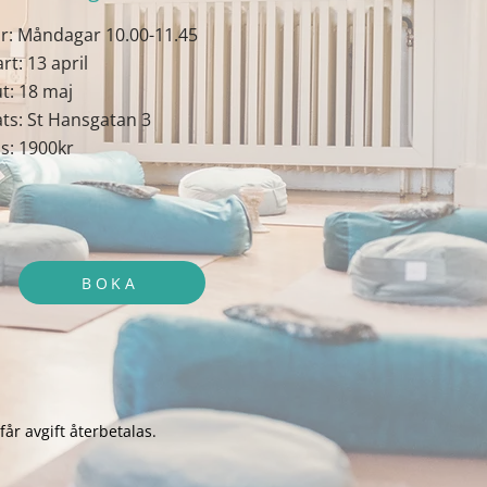
r: Måndagar 10.00-11.45
art: 13 april
ut: 18 maj
ats: St Hansgatan 3
is: 1900kr
BOKA
får avgift återbetalas.