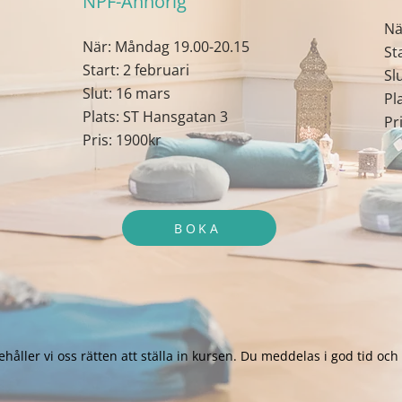
NPF-Anhörig
Nä
När: Måndag 19.00-20.15
St
Start: 2 februari
Sl
Slut: 16 mars
Pl
Plats: ST Hansgatan 3
Pr
Pris: 1900kr
BOKA
håller vi oss rätten att ställa in kursen. Du meddelas i god tid och 