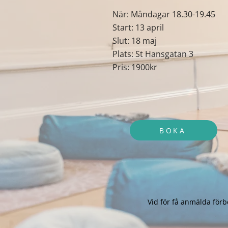
När: Måndagar 18.30-19.45
Start: 13 april
Slut: 18 maj
Plats: St Hansgatan 3
Pris: 1900kr
BOKA
Vid för få anmälda förbe