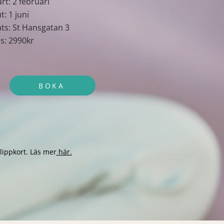
art: 2 februari
t: 1 juni
ats: St Hansgatan 3
is: 2990kr
BOKA
lippkort. Läs mer
här.