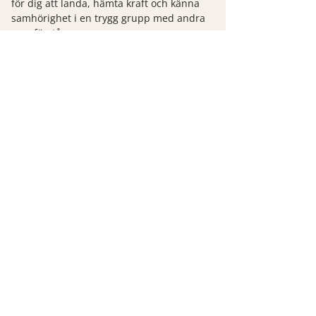
för dig att landa, hämta kraft och känna
samhörighet i en trygg grupp med andra
som förstår.
Med värme,
Jacob Björkqvist, leg psykolog
Matilda Bjerlestam, NPF-coach, yogalärare
& terapeut
Vid intresse:
Maila
matilda@selflovebyvisby.com
så hör jag av
mig till dig.
TILL ALLA NPF-KURSER