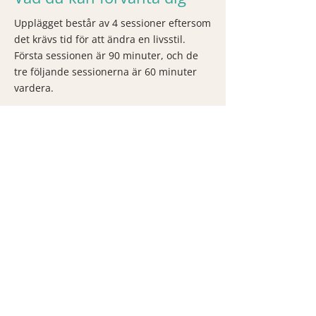
Upplägget består av 4 sessioner eftersom
det krävs tid för att ändra en livsstil.
Första sessionen är 90 minuter, och de
tre följande sessionerna är 60 minuter
vardera.
Observera att sessionerna inte ersätter
läkarvård utan kompletterar den. Fokus
ligger på att förbättra grundhälsan
genom livsstilsförändring.
Varmt välkommen
Matilda
BOKA HÄR